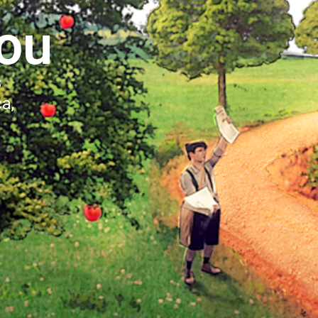
ou
s
a,