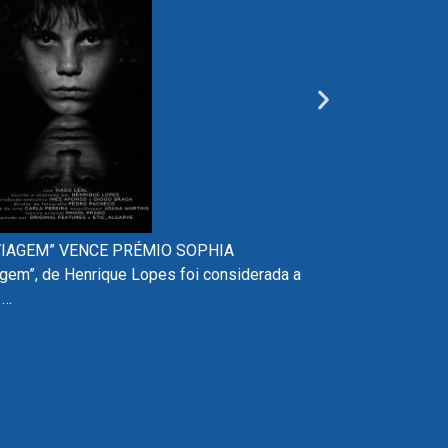
VIAGEM” VENCE PRÉMIO SOPHIA
A no
em”, de Henrique Lopes foi considerada a
Prém
 …
SAI