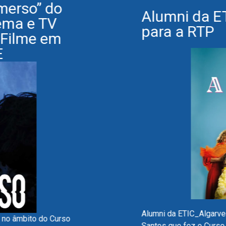
merso” do
Alumni da ET
ema e TV
para a RTP
 Filme em
E
Alumni da ETIC_Algarve 
 no âmbito do Curso
Santos que fez o Curso