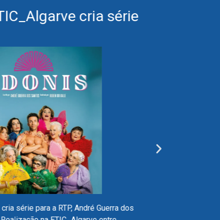
ET
IC_Algarve cria série
MA
Ib
O MA
cria série para a RTP, André Guerra dos
merc
 Realização na ETIC_Algarve entre