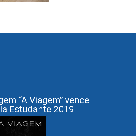
gem “A Viagem” vence
Fo
ia Estudante 2019
Av